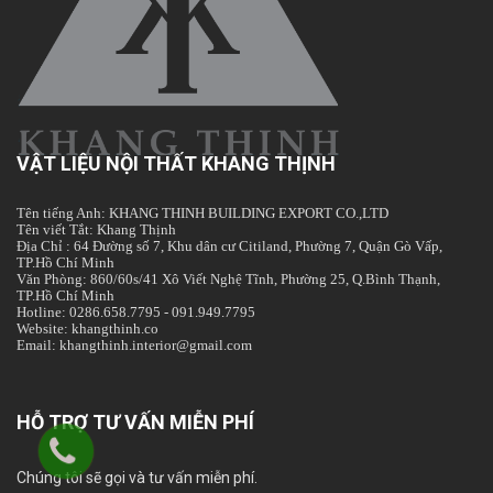
VẬT LIỆU NỘI THẤT KHANG THỊNH
Tên tiếng Anh: KHANG THINH BUILDING EXPORT CO.,LTD
Tên viết Tắt: Khang Thịnh
Địa Chỉ : 64 Đường số 7, Khu dân cư Citiland, Phường 7, Quận Gò Vấp,
TP.Hồ Chí Minh
Văn Phòng: 860/60s/41 Xô Viết Nghệ Tĩnh, Phường 25, Q.Bình Thạnh,
TP.Hồ Chí Minh
Hotline: 0286.658.7795 - 091.949.7795
Website: khangthinh.co
Email: khangthinh.interior@gmail.com
HỖ TRỢ TƯ VẤN MIỄN PHÍ
Chúng tôi sẽ gọi và tư vấn miễn phí.