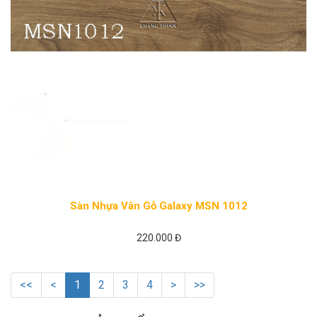
Sàn Nhựa Vân Gỗ Galaxy MSN 1012
220.000 Đ
<<
<
1
2
3
4
>
>>