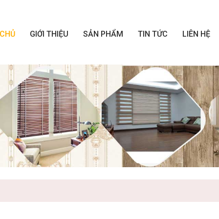
 CHỦ
GIỚI THIỆU
SẢN PHẨM
TIN TỨC
LIÊN HỆ