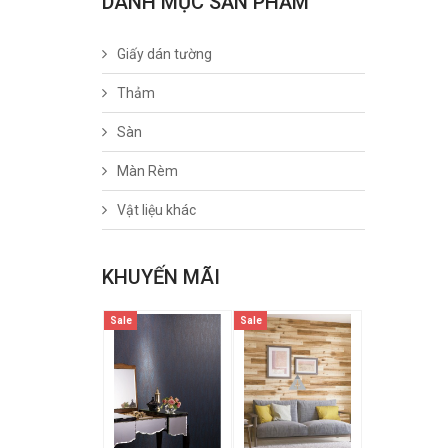
DANH MỤC SẢN PHẨM
Giấy dán tường
Thảm
Sàn
Màn Rèm
Vật liệu khác
KHUYẾN MÃI
Sale
Sale