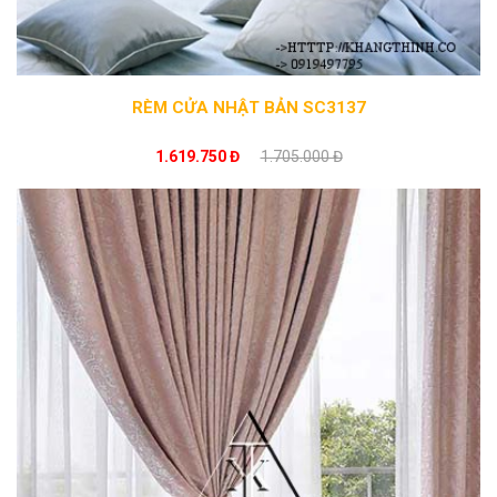
RÈM CỬA NHẬT BẢN SC3137
1.619.750 Đ
1.705.000 Đ