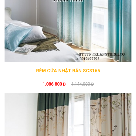
RÈM CỬA NHẬT BẢN SC3165
1.086.800 Đ
1.144.000 Đ