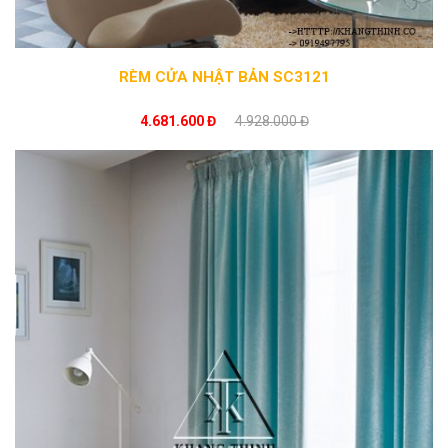
RÈM CỬA NHẬT BẢN SC3121
4.681.600 Đ
4.928.000 Đ