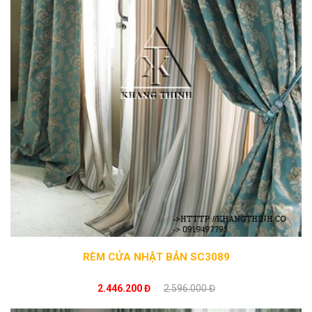
RÈM CỬA NHẬT BẢN SC3089
2.446.200 Đ
2.596.000 Đ