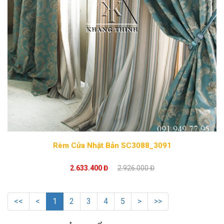
Rèm Cửa Nhật Bản SC3088_3091
2.633.400 Đ
2.926.000 Đ
<<
<
1
2
3
4
5
>
>>