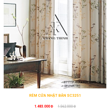
RÈM CỬA NHẬT BẢN SC3251
1.483.000 Đ
1.562.000 Đ