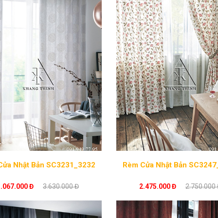
Cửa Nhật Bản SC3231_3232
Rèm Cửa Nhật Bản
3.067.000 Đ
3.630.000 Đ
2.475.000 Đ
2.750.000 