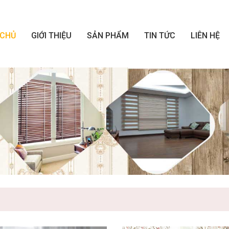
 CHỦ
GIỚI THIỆU
SẢN PHẨM
TIN TỨC
LIÊN HỆ