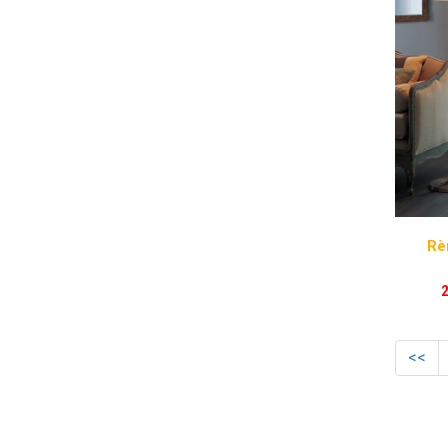
Rè
<<