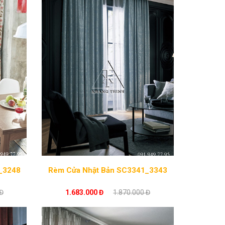
 SC3247_3248
Rèm Cửa Nhật Bản SC3341_3343
Đ
1.683.000 Đ
1.870.000 Đ