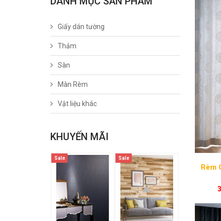
DANH MỤC SẢN PHẨM
Giấy dán tường
Thảm
Sàn
Màn Rèm
Vật liệu khác
KHUYẾN MÃI
Sale
Sale
Rèm 