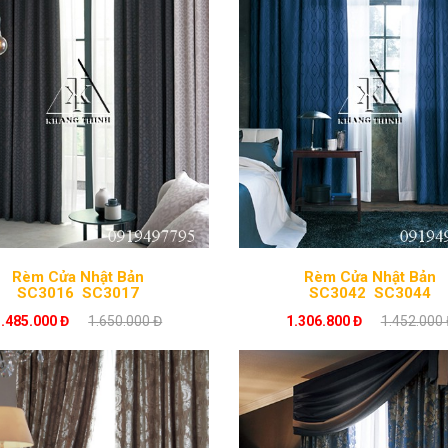
Rèm Cửa Nhật Bản
Rèm Cửa Nhật Bản
SC3016_SC3017
SC3042_SC3044
1.485.000 Đ
1.650.000 Đ
1.306.800 Đ
1.452.000 