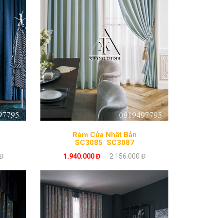
Rèm Cửa Nhật Bản
SC3085_SC3087
Đ
1.940.000 Đ
2.156.000 Đ