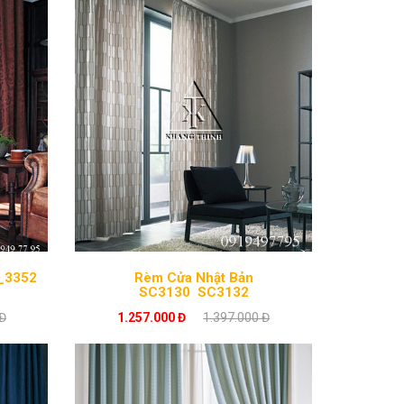
_3352
Rèm Cửa Nhật Bản
SC3130_SC3132
Đ
1.257.000 Đ
1.397.000 Đ