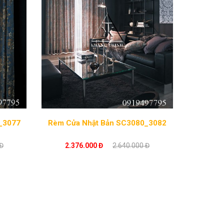
 SC3075_3077
Rèm Cửa Nhật Bản SC3080_3082
Đ
2.376.000 Đ
2.640.000 Đ