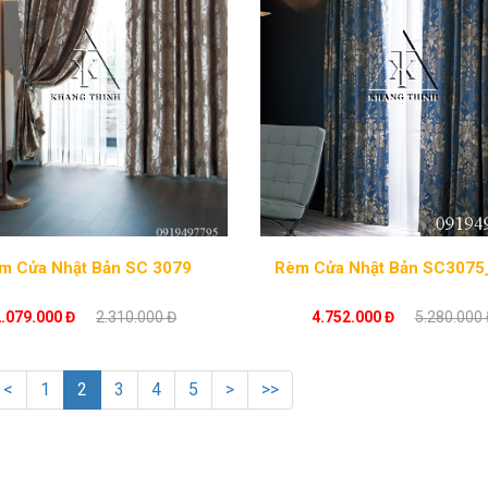
m Cửa Nhật Bản SC 3079
Rèm Cửa Nhật Bản
2.079.000 Đ
2.310.000 Đ
4.752.000 Đ
5.280.000 
<
1
2
3
4
5
>
>>