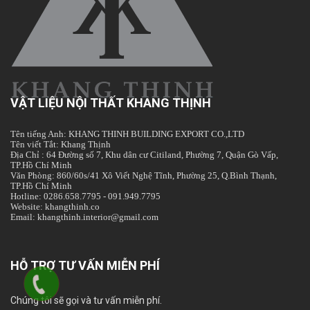
VẬT LIỆU NỘI THẤT KHANG THỊNH
Tên tiếng Anh: KHANG THINH BUILDING EXPORT CO.,LTD
Tên viết Tắt: Khang Thịnh
Địa Chỉ : 64 Đường số 7, Khu dân cư Citiland, Phường 7, Quận Gò Vấp,
TP.Hồ Chí Minh
Văn Phòng: 860/60s/41 Xô Viết Nghệ Tĩnh, Phường 25, Q.Bình Thạnh,
TP.Hồ Chí Minh
Hotline: 0286.658.7795 - 091.949.7795
Website: khangthinh.co
Email: khangthinh.interior@gmail.com
HỖ TRỢ TƯ VẤN MIỄN PHÍ
Chúng tôi sẽ gọi và tư vấn miễn phí.