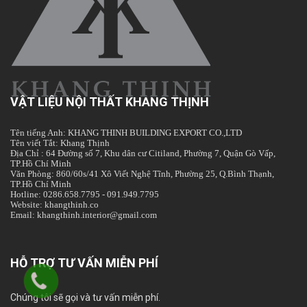
VẬT LIỆU NỘI THẤT KHANG THỊNH
Tên tiếng Anh: KHANG THINH BUILDING EXPORT CO.,LTD
Tên viết Tắt: Khang Thịnh
Địa Chỉ : 64 Đường số 7, Khu dân cư Citiland, Phường 7, Quận Gò Vấp,
TP.Hồ Chí Minh
Văn Phòng: 860/60s/41 Xô Viết Nghệ Tĩnh, Phường 25, Q.Bình Thạnh,
TP.Hồ Chí Minh
Hotline: 0286.658.7795 - 091.949.7795
Website: khangthinh.co
Email: khangthinh.interior@gmail.com
HỖ TRỢ TƯ VẤN MIỄN PHÍ
Chúng tôi sẽ gọi và tư vấn miễn phí.