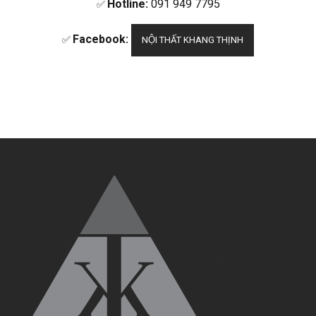
Hotline:
091 949 7795
✅
Facebook:
✅
NỘI THẤT KHANG THỊNH