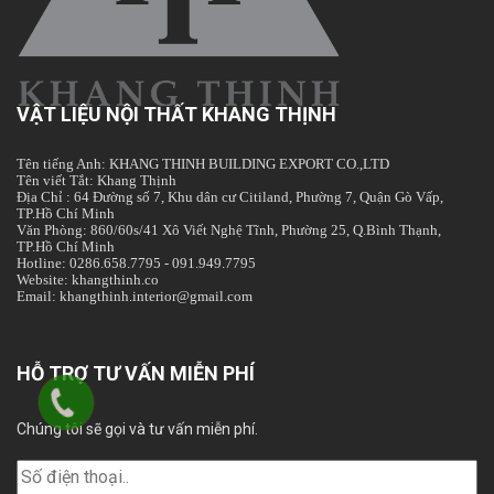
VẬT LIỆU NỘI THẤT KHANG THỊNH
Tên tiếng Anh: KHANG THINH BUILDING EXPORT CO.,LTD
Tên viết Tắt: Khang Thịnh
Địa Chỉ : 64 Đường số 7, Khu dân cư Citiland, Phường 7, Quận Gò Vấp,
TP.Hồ Chí Minh
Văn Phòng: 860/60s/41 Xô Viết Nghệ Tĩnh, Phường 25, Q.Bình Thạnh,
TP.Hồ Chí Minh
Hotline: 0286.658.7795 - 091.949.7795
Website: khangthinh.co
Email: khangthinh.interior@gmail.com
HỖ TRỢ TƯ VẤN MIỄN PHÍ
Chúng tôi sẽ gọi và tư vấn miễn phí.