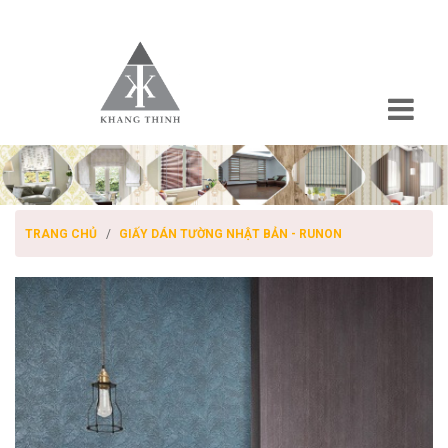
TRANG CHỦ
GIẤY DÁN TƯỜNG NHẬT BẢN - RUNON