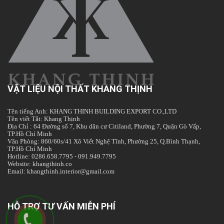
VẬT LIỆU NỘI THẤT KHANG THỊNH
Tên tiếng Anh: KHANG THINH BUILDING EXPORT CO.,LTD
Tên viết Tắt: Khang Thịnh
Địa Chỉ : 64 Đường số 7, Khu dân cư Citiland, Phường 7, Quận Gò Vấp,
TP.Hồ Chí Minh
Văn Phòng: 860/60s/41 Xô Viết Nghệ Tĩnh, Phường 25, Q.Bình Thạnh,
TP.Hồ Chí Minh
Hotline: 0286.658.7795 - 091.949.7795
Website: khangthinh.co
Email: khangthinh.interior@gmail.com
HỖ TRỢ TƯ VẤN MIỄN PHÍ