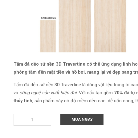
Tấm đá dẻo sứ nền 3D Travertine có thể ứng dụng linh hoạt
phòng tắm đến mặt tiền và hồ bơi, mang lại vẻ đẹp sang tr
Tấm đá dẻo sứ nền 3D Travertine là dòng vật liệu trang trí ca
và
công nghệ sản xuất hiện đại
. Với cấu tạo gồm
70% đá tự n
thủy tinh
, sản phẩm này có độ mềm dẻo cao, dễ uốn cong, th
MUA NGAY