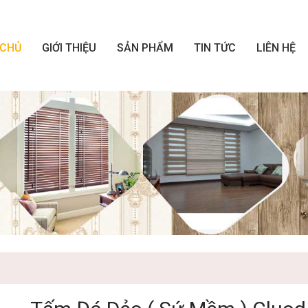
 CHỦ
GIỚI THIỆU
SẢN PHẨM
TIN TỨC
LIÊN HỆ