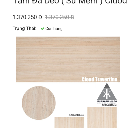
Tấm Đá Dẻo ( Sứ Mềm ) Cluod 
1.370.250 Đ
1.370.250 Đ
Trạng Thái:
Còn hàng