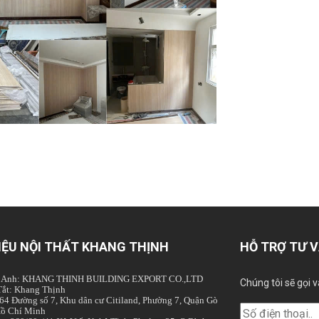
IỆU NỘI THẤT KHANG THỊNH
HỖ TRỢ TƯ V
ng Anh: KHANG THINH BUILDING EXPORT CO.,LTD
Chúng tôi sẽ gọi v
Tắt: Khang Thịnh
 : 64 Đường số 7, Khu dân cư Citiland, Phường 7, Quận Gò
Hồ Chí Minh