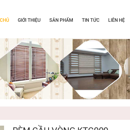
 CHỦ
GIỚI THIỆU
SẢN PHẨM
TIN TỨC
LIÊN HỆ