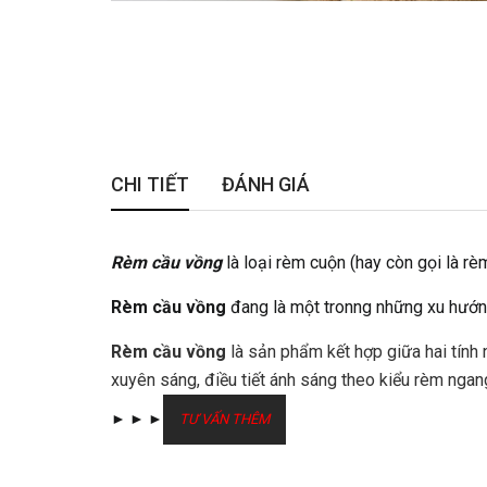
CHI TIẾT
ĐÁNH GIÁ
Rèm cầu vồng
là loại rèm cuộn (hay còn gọi là r
Rèm cầu vồng
đang là một tronng những xu hướng 
Rèm cầu vồng
là sản phẩm kết hợp giữa hai tính 
xuyên sáng, điều tiết ánh sáng theo kiểu rèm ngang
►
►
►
TƯ VẤN THÊM