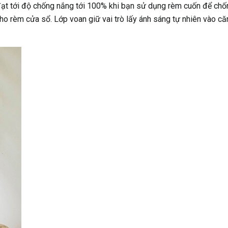
t tới độ chống nắng tới 100% khi bạn sử dụng rèm cuốn để chốn
cho rèm cửa sổ. Lớp voan giữ vai trò lấy ánh sáng tự nhiên vào că